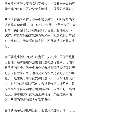
同样要有实验，要有实验室模拟。今天和未来金融可
能出现的乱象在区块链都实验过了，只需总结就好。
从区块链来看央行，是一个节点发币。刚刚崩盘的区
块链算法稳定币Luna（UST）也是一个节点发币。说
起来，央行整个发币机制的科学性低于算法稳定币
UST。可惜算法稳定币没有强权作为救助机制。所谓
科学性低，在于发币的随意性，不是算法决定是人决
定。
港币就是比较好的算法稳定币，人在其中的作用是执
行算法。还有是在算法出现问题时进行救助。比如对
索罗斯的斗争。另一个角色是分析自己的经济体是否
可以支持联系汇率，也就是储备货币是否可以抵御风
险。一般来说，港币的支撑问题不大，因为他是大财
主，香港的土地都是它的，香港房价是市场价格，目
前的风险来自金融中心地位的破坏，从而引起市场的
担忧。香港在资产的利用上做得好，产生低税率地
区。从而为资金的流入创造了条件。
香港的联系汇率也有庄家，但是政策透明。港币可以