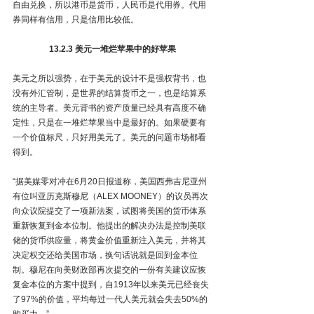
自由兑换，所以港币是货币，人民币是代用券。代用
券同样有信用，只是信用比较低。
13.2.3 美元一堆烂苹果中的好苹果
美元之所以强势，在于美元的设计不是强权背书，也
没有外汇管制，是世界的结算货币之一，也是结算系
统的主导者。美元背书的资产质量已经具有高度不确
定性，只是在一堆烂苹果当中是最好的。如果硬要有
一个价值标尺，只好用美元了。美元的问题市场都看
得到。
“据美媒零对冲在6月20日报道称，美国西弗吉尼亚州
有位叫亚历克斯穆尼（ALEX MOONEY）的议员再次
向众议院提交了一项新法案，试图将美国的货币体系
重新恢复到金本位制。他提出的解决办法是控制美联
储的货币供应量，将黄金价值重新注入美元，并将其
决定权交还给美国市场，换句话说就是回到金本位
制。穆尼在向美财政部再次提交的一份有关建议应恢
复金本位的方案中提到，自1913年以来美元已经丧失
了97%的价值，平均每过一代人美元就会失去50%的
购买力。”