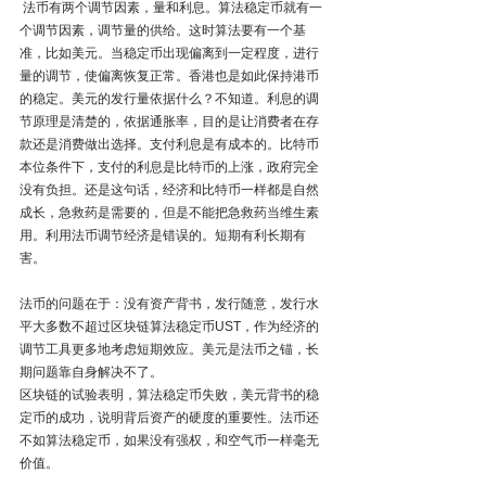
 法币有两个调节因素，量和利息。算法稳定币就有一
个调节因素，调节量的供给。这时算法要有一个基
准，比如美元。当稳定币出现偏离到一定程度，进行
量的调节，使偏离恢复正常。香港也是如此保持港币
的稳定。美元的发行量依据什么？不知道。利息的调
节原理是清楚的，依据通胀率，目的是让消费者在存
款还是消费做出选择。支付利息是有成本的。比特币
本位条件下，支付的利息是比特币的上涨，政府完全
没有负担。还是这句话，经济和比特币一样都是自然
成长，急救药是需要的，但是不能把急救药当维生素
用。利用法币调节经济是错误的。短期有利长期有
害。
法币的问题在于：没有资产背书，发行随意，发行水
平大多数不超过区块链算法稳定币UST，作为经济的
调节工具更多地考虑短期效应。美元是法币之锚，长
期问题靠自身解决不了。
区块链的试验表明，算法稳定币失败，美元背书的稳
定币的成功，说明背后资产的硬度的重要性。法币还
不如算法稳定币，如果没有强权，和空气币一样毫无
价值。