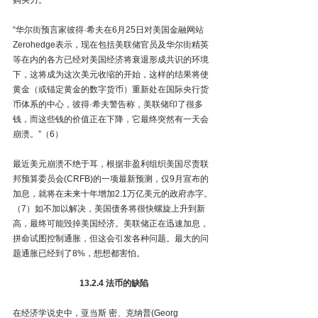
“华尔街预言家彼得·希夫在6月25日对美国金融网站
Zerohedge表示，现在包括美联储官员及华尔街精英
等在内的各方已经对美国经济将衰退形成共识的环境
下，这将成为这次美元收缩的开始，这样的结果将使
黄金（或锚定黄金的数字货币）重新处在国际央行货
币体系的中心，彼得·希夫警告称，美联储印了很多
钱，而这些钱的价值正在下降，它最终突然有一天会
崩溃。”（6）
最近美元崩溃不绝于耳，根据非盈利组织美国尽责联
邦预算委员会(CRFB)的一项最新预测，仅9月宣布的
加息，就将在未来十年增加2.1万亿美元的政府赤字。
（7）如不加以解决，美国债务将很快螺旋上升到新
高，最终可能毁掉美国经济。美联储正在迅速加息，
拼命试图控制通胀，但这会引发各种问题。最大的问
题通胀已经到了8%，想想都害怕。
13.2.4 法币的缺陷
在经济学说史中，亚当斯 密、克纳普(Georg 