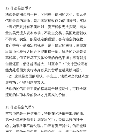
12.什么是法币？
法币是信用币的一种，区别在于信用的大小。美元是
信用最高的法币，是用国家税收作为信用背书，实际
上当资产只持有不卖出时，资产税收无法实现。当大
量的美元流入资本市场，不发生交易，美国政府就收
不到税。实业一般是稳定的税源，会有稳定的税收，
资产持有不是稳定的税源，是不确定的税收，使得发
出法币和税收之间并不能取得平衡。解决的办法是提
高税率，但又破坏了实体经济的自然平衡；再有就是
借新还旧，债务越滚越大。时至今日：“央行已经没有
能力处理因为央行本身积累的货币金融规模问题”。
（2）这就是美国的现状。事实上，法币对当代经济发
展有功，但是问题非常大。
法币的的信用最主要的指标是全球流动性，可以全球
流动的法币本身的价格才是真实的价格。
13.什么是空气币？
空气币也是一种信用币，特指在区块链中出现的币。
第一种是根据商业计划发出的币，类似风投的种子
轮，如果故事不能兑现，币没有资产背书，信用也破
产了，币的价值归零，如同空气一样。第二种空气币