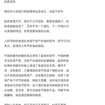
的真实性。
绑定外汇的发行机制透明这是优点，但是不科学。
政府发债方式，相当于公司贷款，要看偿债能力。此
路美国都走死了，无外乎另一个庞氏。下一节我们讨
论美国的情况。世界需要有新的出路。
人民币的价值成长来源于资产价值的背书，死守3万亿
美元，是维持人民币价值的底线。
中国的楼市的楼价高企吞吃了超发的货币，中国的楼
市没有房产税，没有产生相应的足够税收，政府的发
钞增长和楼市价格上涨成了直接对应关系。楼市不
涨，没有购买，大量增发的货币变成了钢筋水泥，成
为不容易流动的死资产。没有楼市交易税，没有了房
地产各个环节的税收，财政大窟窿。这时地方债也拿
来做央行的发币背书，这个债到底是否有税收背书无
从知晓，若没有，便与无锚发币相差不远。写数字就
能赚钱，就是通货膨胀的根源。
管制一定有效，但只是保证不死而已，好就不要想