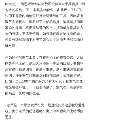
Knapp)、 凯恩斯等都认为货币价值来自于其借据中所
包含的权利，而 并非其实物价值。由此产生了法币。
法币不需要内涵价值只是经济调节的工具，因此要有
调节实施机构，国家成了自然的选择。这就是货币国
家论的起源。根据克纳普的观点，货币就是剧场取衣
物的号牌，不需要价值。如号牌代表衣物没有问题，
但是号牌和衣物不对应了怎么办？法币无法和实物精
确对应。
作为经济的调节工具，存在理论上的费雪公式。之所
以是理论上的，是因为只能用于事后的回溯，要想利
用它进行预测调节，是测不准的。测不准的调节就是
瞎调，许多调节只能是达到短期效果，长期是伤害。
比如，美元100年的购买力只有3%（6）把空气币放
在区块链环境，一下就看清楚了。空气币只能是瞬间
的高企，长时间的低迷。
  法币是一个举债发币行为，最直接的用途是收取通胀
税。由于法币的贬值最终引出了中本聪利用比特币抗
通胀。   