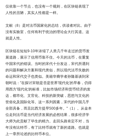
仅依靠一个节点，也没有一个规则，在区块链表现了
人性的丑陋，其实人性都是一样。
文献（8）是对法币国家化的总结，供读者对比。由于
没有实验室，任何有利于统治的理论会大行其道。这
就是人性。
区块链在短短9-10年浓缩了人类几千年走过的货币发
展道路，展示了信用币靠不住。今天的法币，在重复
中国宋代的错误。当时的宋代十分发达，宋代所遇到
的问题和解决方案和现代类似，所以现代法币失败的
命运和宋代交子也类似。美籍华裔学者孙隆基谈到宋
朝时说："在探讨宋朝是否是世界'现代化'的早春，仍得
用西方'现代化'的标准，比如市场经济和货币经济的发
达，都市化、文官化、科技的新突破，思想与文化的
世俗化及国际化等。这一系列因素，宋代的中国几乎
全部具备，而且比西方提早500多年。"（1）。从金本
位走到法币是当代经济发展的必然结果，很多经济学
大师为此贡献了毕生的精力。走回头路肯定不对，当
年没有比特币，有了比特币就有了新的道路。也就是
上一章所论述的比特币本位。