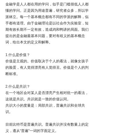
金融学是人人都在用的学问，似乎是门槛很低人人都
懂的学问。正是因为用途普遍，研究者众多，所以学
派林立。每一个基本概念都有不同的学派的解释，似
乎都有道理。由于金融理论是以社会作为实验室，短
期有效长期不一定有效，造成鸡和鸭讲的局面。我们
提出的是金融最基本问题，要对有歧义的基本概念
词，给出本文的定义和解释。
1.什么是价值？
价值是主观的。价值取决于个人的看法，就像女孩子
的脸蛋，有人觉得漂亮有人觉得丑。价值是个人的判
断标准。
2.什么是共识？
在一个地区会对某人是否漂亮产生相对统一的看法，
这就是共识。共识就是一致的价值认同。
共识大小的度量是：局部共识，普遍共识和全球共
识。
目前比特币是普遍共识。普遍共识并没有数量上的定
义，遵从“普遍”一词的字面定义。