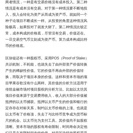
两者情况，一种是有交易价格没有成本投入。第二种
情况是有成本没有交易。对于第一种情况要不断地投
入，投入会转化为资产从而成为资产币。就如同一个
种子论项目不断成长一样。从投资的角度这种情况风
险极高，如果投对了就发大财了。第二种情况比较正
常，成本构成的价格底，尽管没有交易，价值还在。
一旦交易空气币立刻成为资产币。算力成本构成比特
币的价格底。
区块链还有一种股权币。采用POS（Proof of Stake）
共识机制，不耗能，也就失去了由外部资产价值转换
产生的稀缺性价值。它的价值不再由外部的价值转
换，而取决于项目本身的价值。这样和资本市场的项
目苹果谷歌没有什么两样。其价值的分析方法适用于
传统金融市场对项目股权的分析方法。比如以太坊其
项目价值来源于交易费用收入，收入的大部分价值被
抵押的以太币捕获。抵押以太币产生的价值和银行的
定存存在对标关系，制约以太币价格的上涨。也就是
以太币有了价格顶，失去了与比特币竞争成为货币标
尺的机会。以太币沦为支付工具。其价值尚不如股权
清晰。资本市场的股权有寿命限制，时间寿命决定他
们只是在有限时间内的价值。对于区块链的股权币是