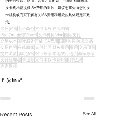
的全部金额。然而，需要注意的是，并非所有商家或
发卡机构都提供ISA费用的退款，建议您事先向您的发
卡机构或商家了解有关ISA费用和退款的具体规定和政
策。
国际贸易
电子商务
支付服务
在线购物
iSunOne全球Visa卡
发卡机构
Visa
国际支付
交易成本
国际服务评估
ISA费用
国际购买
跨境交易
交易声明
在线商家
支付处理
财务费用
费用
交易预留
交易退款
临时预留
银行政策
本地支付选项
商家政策
支付处理器
卡退款
支付条款
卡费用
银行法规
商家退款
See All
Recent Posts