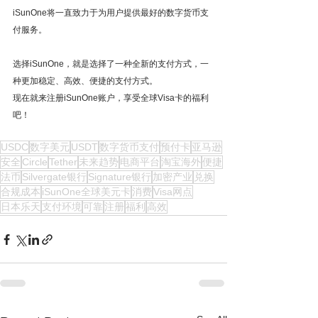
iSunOne将一直致力于为用户提供最好的数字货币支
付服务。
选择iSunOne，就是选择了一种全新的支付方式，一
种更加稳定、高效、便捷的支付方式。
现在就来注册iSunOne账户，享受全球Visa卡的福利
吧！
USDC
数字美元
USDT
数字货币支付
预付卡
亚马逊
安全
Circle
Tether
未来趋势
电商平台
淘宝海外
便捷
法币
Silvergate银行
Signature银行
加密产业
兑换
合规成本
iSunOne全球美元卡
消费
Visa网点
日本乐天
支付环境
可靠
注册
福利
高效