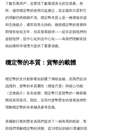
了數百萬用戶，並實現了數萬億美元的交易量。然
而，儘管穩定幣的使用日益廣泛，其定義和大眾對它
的理解仍然模糊不清。穩定幣本質上是一種價值存儲
和交換媒介，通常與美元掛鉤。雖然穩定幣的發展時
間僅有短短五年，但其發展路徑——從非足額抵押到
超額抵押，從中心化到去中心化——為我們理解其技
術結構和市場潛力提供了重要借鑑。
穩定幣的本質：貨幣的載體
穩定幣的支付創新看似顛覆了傳統金融，但我們必須
認識到，貨幣的本質屬性（價值尺度）與核心功能
（交換媒介）並未改變。穩定幣只是貨幣的一種新載
體或表現形式。因此，近現代貨幣歷史的發展規律對
理解穩定幣的未來極具參考意義。
美國銀行業的歷史為我們提供了一個有用的框架，幫
助我們理解穩定幣的演變。從19世紀的銀行票據到現