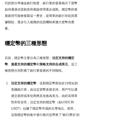
代的部分準備金銀行制度，銀行業的發展揭示了貨幣
如何通過信貸創造和風險管理逐步成熟。穩定幣的發
展路徑可能會複製這一歷史，從簡單的銀行存款與票
據開始，逐步引入複雜的信貸機制來擴大貨幣供應
量。
穩定幣的三種形態
目前，穩定幣主要分為三種形態：
法定支持的穩定
幣
、
資產支持的穩定幣
和
策略支持的合成美元
。這三
種形態分別對應了銀行業發展的不同階段。
法定支持的穩定幣
：這類穩定幣類似於19世紀的
美國銀行券，由法定貨幣直接支持。用戶可以通
過交易所或承兌商將其兌換為美元。由於其簡單
性和安全性，法定支持的穩定幣（如USDC和
USDT）佔據了穩定幣市場的主導地位。然而，
這類穩定幣的集中發行模式也帶來了“銀行擠兌”的