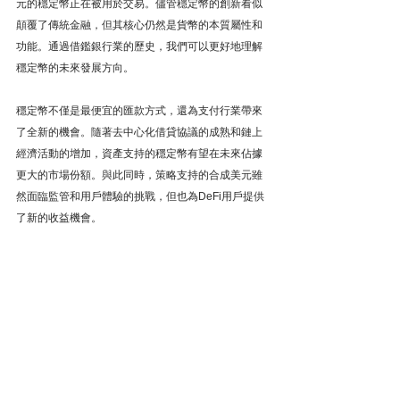
元的穩定幣正在被用於交易。儘管穩定幣的創新看似
顛覆了傳統金融，但其核心仍然是貨幣的本質屬性和
功能。通過借鑑銀行業的歷史，我們可以更好地理解
穩定幣的未來發展方向。
穩定幣不僅是最便宜的匯款方式，還為支付行業帶來
了全新的機會。隨著去中心化借貸協議的成熟和鏈上
經濟活動的增加，資產支持的穩定幣有望在未來佔據
更大的市場份額。與此同時，策略支持的合成美元雖
然面臨監管和用戶體驗的挑戰，但也為DeFi用戶提供
了新的收益機會。
最終，穩定幣、合成美元和其他數字貨幣的創新，旨
在通過區塊鏈技術進一步凸顯貨幣的本質屬性，提升
其運行效率，降低交易成本，並嚴格控制風險。穩定
幣的未來，不僅在於其作為支付工具的普及，更在於
其如何通過信用創造推動全球經濟的發展。
iSunOne
數字資產
區塊鏈
比特幣
USDC
USDT
去中心化金融
區塊鏈金融
金融