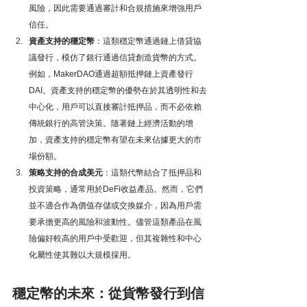
風險，因此需要通過審計和合規措施來增強用戶
信任。
資產支持的穩定幣
：這類穩定幣通過鏈上借貸協
議發行，模仿了銀行通過信貸創造貨幣的方式。
例如，MakerDAO通過超額抵押鏈上資產發行
DAI。資產支持的穩定幣的優勢在於其透明性和去
中心化，用戶可以直接審計抵押品，而不必依賴
傳統銀行的高管決策。隨著鏈上經濟活動的增
加，資產支持的穩定幣有望在未來佔據更大的市
場份額。
策略支持的合成美元
：這類代幣結合了抵押品和
投資策略，通常用於DeFi收益產品。然而，它們
並不適合作為價值存儲或交換媒介，因為用戶需
要承擔更高的風險和波動性。儘管這類產品在風
險偏好較高的用戶中受歡迎，但其複雜性和中心
化屬性使其難以大規模採用。
穩定幣的未來：從貨幣發行到信