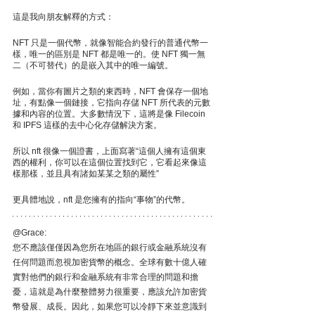
這是我向朋友解釋的方式：
NFT 只是一個代幣，就像智能​​合約發行的普通代幣一
樣，唯一的區別是 NFT 都是唯一的。使 NFT 獨一無
二（不可替代）的是嵌入其中的唯一編號。
例如，當你有圖片之類的東西時，NFT 會保存一個地
址，有點像一個鏈接，它指向存儲 NFT 所代表的元數
據和內容的位置。大多數情況下，這將是像 Filecoin 
和 IPFS 這樣的去中心化存儲解決方案。
所以 nft 很像一個證書，上面寫著“這個人擁有這個東
西的權利，你可以在這個位置找到它，它看起來像這
樣那樣，並且具有諸如某某之類的屬性”
更具體地說，nft 是您擁有的指向“事物”的代幣。
@Grace:
您不應該僅僅因為您所在地區的銀行或金融系統沒有
任何問題而忽視加密貨幣的概念。全球有數十億人確
實對他們的銀行和金融系統有非常合理的問題和擔
憂，這就是為什麼整體努力很重要，應該允許加密貨
幣發展、成長。因此，如果您可以冷靜下來並意識到