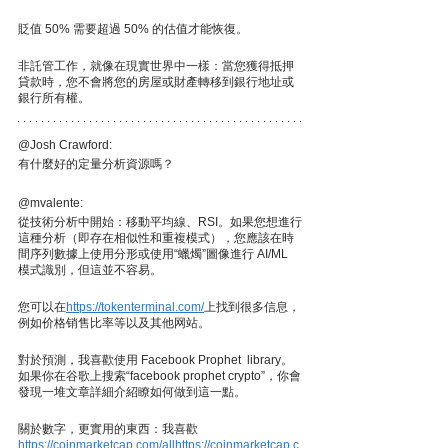
貶值 50% 需要超過 50% 的估值才能恢復。
非託管工作，就像在現實世界中一樣：當您獲得抵押
貸款時，您不會將您的房屋或財產轉移到銀行地址或
銀行所有權。
@Josh Crawford:
有什麼好的定量分析資源嗎？
@mvalente:
從技術分析中開始：移動平均線、RSI。如果您想進行
這種分析（即存在相似性和重複模式），您應該在時
間序列數據上使用分形或使用“蠟燭”圖像進行 AI/ML 
模式識別，但這並不容易。
您可以在
https://tokenterminal.com/
上找到很多信息，
例如价格销售比率等以及其他网站。
對於預測，我喜歡使用 Facebook Prophet  library。
如果你在谷歌上搜索“facebook prophet crypto”，你會
發現一堆文章詳細介紹瞭如何做到這一點。
關於數字，更實用的東西：我喜歡 
https://coinmarketcap.com/allhttps://coinmarketcap.c