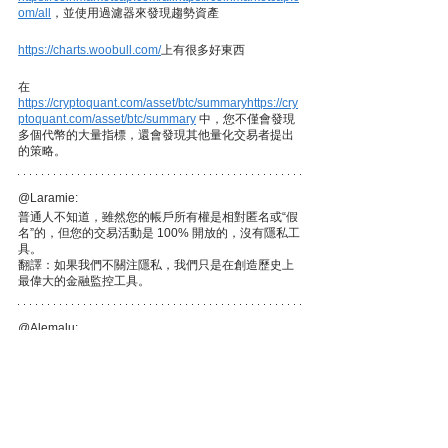
om/all
，並使用過濾器來發現趨勢資產
https://charts.woobull.com/
上有很多好東西
在
https://cryptoquant.com/asset/btc/summaryhttps://cry
ptoquant.com/asset/btc/summary
中，您不僅會發現
多個代幣的大量指標，還會發現其他量化交易者提出
的策略。
@Laramie:
普通人不知道，雖然您的帳戶所有權是相對匿名或“假
名”的，但您的交易活動是 100% 開放的，沒有隱私工
具。
翻譯：如果我們不關注隱私，我們只是在創造歷史上
最偉大的金融監控工具。
@Alemalu:
賺錢並不是從事加密貨幣的唯一原因。您還必須回饋
生態系統。
與合適的人在一起，並在加密推特上關注合適的人。
熊市是買入和學習的最佳時機。
當你開始加密之旅時，首先學習基礎知識，然後首先
關註一條鏈。
我們在這段旅程中還處於非常早期的階段。