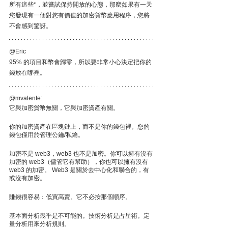
所有這些*，並嘗試保持開放的心態，那麼如果有一天
您發現有一個對您有價值的加密貨幣應用程序，您將
不會感到驚訝。
@Eric
95% 的項目和幣會歸零，所以要非常小心決定把你的
錢放在哪裡。
@mvalente:
它與加密貨幣無關，它與加密資產有關。
你的加密資產在區塊鏈上，而不是你的錢包裡。您的
錢包僅用於管理公鑰/私鑰。
加密不是 web3，web3 也不是加密。你可以擁有沒有
加密的 web3（儘管它有幫助），你也可以擁有沒有 
web3 的加密。 Web3 是關於去中心化和聯合的，有
或沒有加密。
賺錢很容易：低買高賣。它不必按那個順序。
基本面分析幾乎是不可能的。技術分析是占星術。定
量分析用來分析規則。