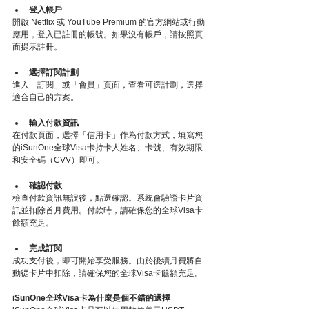
登入帳戶
開啟 Netflix 或 YouTube Premium 的官方網站或行動
應用，登入已註冊的帳號。如果沒有帳戶，請按照頁
面提示註冊。
選擇訂閱計劃
進入「訂閱」或「會員」頁面，查看可選計劃，選擇
適合自己的方案。
輸入付款資訊
在付款頁面，選擇「信用卡」作為付款方式，填寫您
的iSunOne全球Visa卡持卡人姓名、卡號、有效期限
和安全碼（CVV）即可。
確認付款
檢查付款資訊無誤後，點選確認。系統會驗證卡片資
訊並扣除首月費用。付款時，請確保您的全球Visa卡
餘額充足。
完成訂閱
成功支付後，即可開始享受服務。由於後續月費將自
動從卡片中扣除，請確保您的全球Visa卡餘額充足。
iSunOne全球Visa卡為什麼是個不錯的選擇