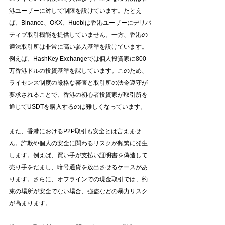
港ユーザーに対して制限を設けています。たとえ
ば、Binance、OKX、Huobiは香港ユーザーにデリバ
ティブ取引機能を提供していません。一方、香港の
適法取引所は非常に高い参入基準を設けています。
例えば、HashKey Exchangeでは個人投資家に800
万香港ドルの投資基準を課しています。このため、
ライセンス制度の厳格な審査と取引所の法令遵守が
要求されることで、香港の初心者投資家が取引所を
通じてUSDTを購入するのは難しくなっています。
また、香港におけるP2P取引も安全とは言えませ
ん。詐欺や個人の安全に関わるリスクが頻繁に発生
します。例えば、買い手が支払い証明書を偽造して
売り手をだまし、暗号通貨を放出させるケースがあ
ります。さらに、オフラインでの現金取引では、約
束の場所が安全でない場合、強盗などの暴力リスク
が高まります。