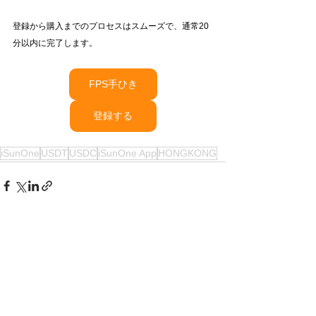
登録から購入までのプロセスはスムーズで、通常20
分以内に完了します。
FPS手ひき
登録する
iSunOne
USDT
USDC
iSunOne App
HONGKONG
すべて表示
最新記事