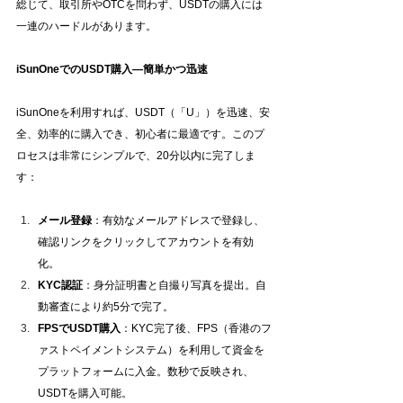
総じて、取引所やOTCを問わず、USDTの購入には
一連のハードルがあります。
iSunOneでのUSDT購入—簡単かつ迅速
iSunOneを利用すれば、USDT（「U」）を迅速、安
全、効率的に購入でき、初心者に最適です。このプ
ロセスは非常にシンプルで、20分以内に完了しま
す：
メール登録
：有効なメールアドレスで登録し、
確認リンクをクリックしてアカウントを有効
化。
KYC認証
：身分証明書と自撮り写真を提出。自
動審査により約5分で完了。
FPSでUSDT購入
：KYC完了後、FPS（香港のフ
ァストペイメントシステム）を利用して資金を
プラットフォームに入金。数秒で反映され、
USDTを購入可能。