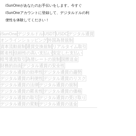
iSunOneがあなたのお手伝いをします。今すぐ
iSunOneアカウントに登録して、デジタルドルの利
便性を体験してください！
iSunOne
デジタルドル
USDT
USDC
デジタル通貨
オンラインショッピング
外国為替規制
資本流動規制
通貨交換規制
リアルタイム取引
匿名性
信頼性の高い支払い
安定した支払い
暗号通貨取引
為替レートの規制
国際送金
財務的自由
デジタル通貨の安全性
デジタル通貨の効率性
デジタル通貨の趨勢
デジタル通貨の利便性
デジタル通貨のリスク
デジタル通貨の法律
デジタル通貨の規制
デジタル通貨の匿名性
デジタル通貨の価格
デジタル通貨の取引
デジタル通貨の受け取り
デジタル通貨の変動
デジタル通貨の送金