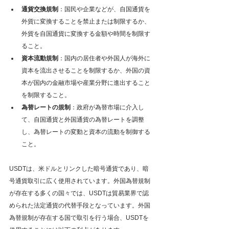
通貨交換規制
：国民や企業などが、自国通貨を
外貨に変換することを禁止または制限するか、
外貨を自国通貨に変換する金額や時間を制限す
ること。
資本流動規制
：国内の居住者や外国人が海外に
資本を流出させることを制限するか、外国の資
本が国内の金融市場や産業分野に進出すること
を制限すること。
為替レートの規制
：政府が為替市場に介入し
て、自国通貨と外国通貨の為替レートを調整
し、為替レートの変動と資本の流動を制御する
こと。
USDTは、米ドルとリンクした暗号通貨であり、暗
号通貨取引に広く使用されています。外国為替規制
が存在する多くの国々では、USDTは貿易業界で認
められた法定通貨の代替手段となっています。外国
為替規制が存在する国で取引を行う場合、USDTを