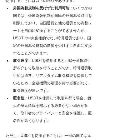
使用することには以下の利点があります。
外国為替規制を受けずに利用可能
：いくつかの
国では、外国為替規制が国民の外国為替取引を
制限しており、自国通貨と他の通貨との為替レ
ートを自由に変換することができませんが、
USDTは中央集権的でない暗号通貨であり、国
家の外国為替規制の影響を受けずに自由に変換
することができます。
取引速度
：USDTを使用すると、暗号通貨取引
所を介して取引を行うことができ、暗号通貨取
引所は通常、リアルタイム取引機能を提供して
いるため、金融機関の処理を待つ必要がなく、
取引速度が速いです。
匿名性
：USDTを使用して取引を行う場合、個
人の身元情報を開示する必要がない場合が多
く、取引者のプライバシーと安全を保護し、匿
名性が高くなります。
ただし、USDTを使用することは、一部の国では違