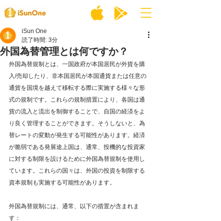
iSun One
読了時間: 3分
外国為替管理とは何ですか？
外国為替規制とは、一国政府が本国居民が外貨を購
入/売却したり、非本国居民が本国通貨または任意の
通貨を国境を越えて移転する際に実施する様々な形
式の規制です。これらの規制措置により、各国は通
貨の流入と流出を制御することで、自国の経済をよ
り良く管理することができます。そうしないと、為
替レートの変動が発生する可能性があります。経済
が脆弱である発展途上国は、通常、投機的な投資家
に対する制限を設けるために外国為替規制を使用し
ています。これらの国々は、外国の投資を制限する
資本規制も実施する可能性があります。
外国為替規制には、通常、以下の措置が含まれま
す：