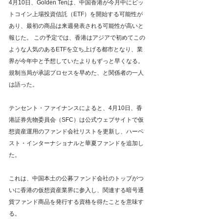
4月10日、Golden Tenは、中国香港が今月中にビッ
トコイン上場投資信託（ETF）を開始する可能性が
あり、最初の商品は来週発表される可能性が高いと
報じた。 この予定では、香港はアジアで初めてこの
ような人気のあるETFを立ち上げる都市となり、業
界が今年中と予想していたよりもずっと早くなる。 
規制当局が承認プロセスを早めた、と関係者の一人
は語った。
テンセント・ファイナンスによると、4月10日、香
港証券先物委員会（SFC）は公式ウェブサイトで仮
想資産運用のファンド会社リストを更新し、ハーベ
スト・インターナショナルと華夏ファンドを追加し
た。
これは、中国本土の公募ファンド会社のトップがつ
いに香港の仮想資産業界に参入し、関連する暗号通
貨ファンド商品を発行する資格を得たことを意味す
る。