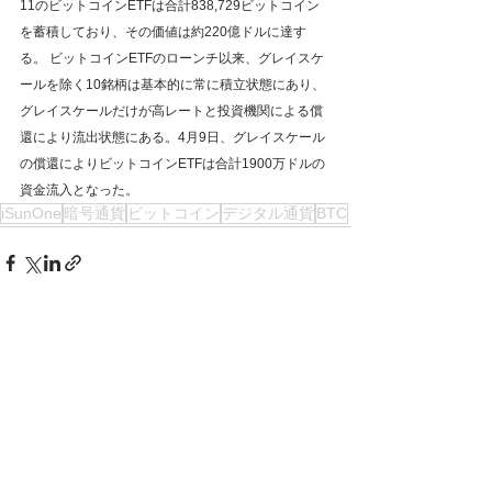
11のビットコインETFは合計838,729ビットコイン
を蓄積しており、その価値は約220億ドルに達す
る。 ビットコインETFのローンチ以来、グレイスケ
ールを除く10銘柄は基本的に常に積立状態にあり、
グレイスケールだけが高レートと投資機関による償
還により流出状態にある。4月9日、グレイスケール
の償還によりビットコインETFは合計1900万ドルの
資金流入となった。
iSunOne
暗号通貨
ビットコイン
デジタル通貨
BTC
すべて表示
最新記事