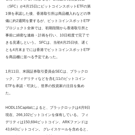
（SFC）が4月15日にビットコインスポットETFの第
1弾を承認した後、香港取引所は商品棚入れなどの準
備に約2週間を要するが、ビットコインスポットETF
プロジェクト全体では、初期段階から香港取引所と
事前に綿密な連絡・計画を行い、10日程度で完了で
きる見通しという。 SFCは、当初4月25日頃、遅く
とも4月末までには香港でビットコインスポットETF
を商品棚に並べる予定であった。
1月11日、米国証券取引委員会SECは、ブラックロ
ック、フィデリティなどを含む11のビットコイン
ETFを承認・可決し、世界の投資家の注目を集め
た。
HODL15Capitalによると、ブラックロックは4月9日
現在、266,102ビットコインを保有している。 フィ
デリティは150,694ビットコイン、ARKファンドは
43,643ビットコイン。 グレイスケールを含めると、