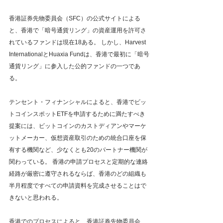
香港証券先物委員会（SFC）の公式サイトによる
と、香港で「暗号通貨リング」の資産運用を許可さ
れているファンドは現在18ある。 しかし、Harvest 
InternationalとHuaxia Fundは、香港で最初に「暗号
通貨リング」に参入した公的ファンドの一つであ
る。
テンセント・フィナンシャルによると、香港でビッ
トコインスポットETFを申請するために満たすべき
提案には、ビットコインのカストディアンやマーケ
ットメーカー、仮想資産取引のための統合口座を保
有する機関など、少なくとも20のパートナー機関が
関わっている。 香港の申請プロセスと定期的な連絡
経路が厳密に遵守されるならば、香港のどの組織も
半月程度ですべての申請資料を完成させることはで
きないと思われる。
香港でのプロセスによると、香港証券先物委員会