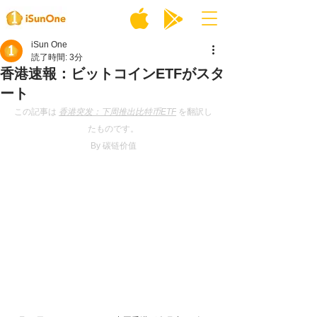
iSun One
読了時間: 3分
香港速報：ビットコインETFがスタ
ート
この記事は 
香港突发：下周推出比特币ETF
を翻訳し
たものです。
By 碳链价值