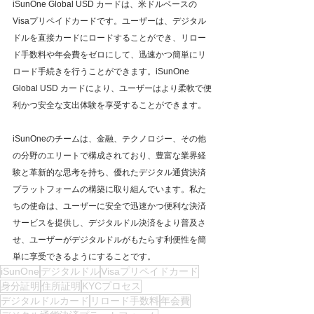
iSunOne Global USD カードは、米ドルベースの
Visaプリペイドカードです。ユーザーは、デジタル
ドルを直接カードにロードすることができ、リロー
ド手数料や年会費をゼロにして、迅速かつ簡単にリ
ロード手続きを行うことができます。iSunOne 
Global USD カードにより、ユーザーはより柔軟で便
利かつ安全な支出体験を享受することができます。
iSunOneのチームは、金融、テクノロジー、その他
の分野のエリートで構成されており、豊富な業界経
験と革新的な思考を持ち、優れたデジタル通貨決済
プラットフォームの構築に取り組んでいます。私た
ちの使命は、ユーザーに安全で迅速かつ便利な決済
サービスを提供し、デジタルドル決済をより普及さ
せ、ユーザーがデジタルドルがもたらす利便性を簡
単に享受できるようにすることです。
iSunOne
デジタルドル
Visaプリペイドカード
身分証明
住所証明
KYCプロセス
デジタルドルカード
リロード手数料
年会費