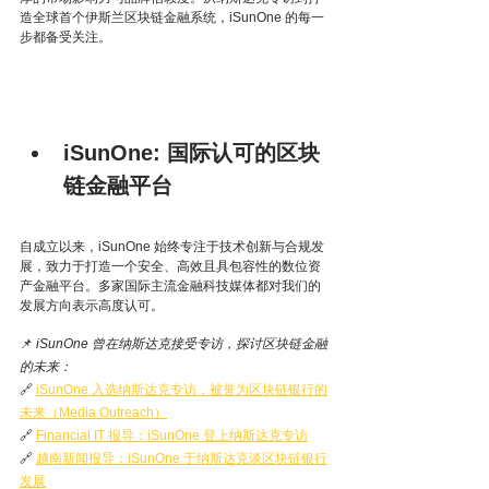
造全球首个伊斯兰区块链金融系统，iSunOne 的每一
步都备受关注。
iSunOne: 国际认可的区块
链金融平台
自成立以来，iSunOne 始终专注于技术创新与合规发
展，致力于打造一个安全、高效且具包容性的数位资
产金融平台。多家国际主流金融科技媒体都对我们的
发展方向表示高度认可。
📌 
iSunOne 曾在纳斯达克接受专访，探讨区块链金融
的未来：
🔗 
iSunOne 入选纳斯达克专访，被誉为区块链银行的
未来（Media Outreach）
🔗 
Financial IT 报导：iSunOne 登上纳斯达克专访
🔗 
越南新闻报导：iSunOne 于纳斯达克谈区块链银行
发展