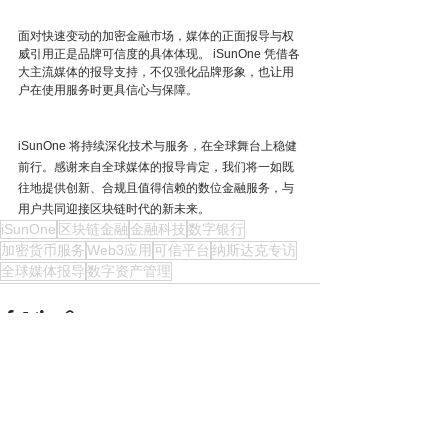
面对快速变动的加密金融市场，媒体的正面报导与权
威引用正是品牌可信度的具体体现。 iSunOne 凭借各
大主流媒体的报导支持，不仅强化品牌形象，也让用
户在使用服务时更具信心与保障。
iSunOne 将持续深化技术与服务，在全球舞台上稳健
前行。感谢来自全球媒体的报导肯定，我们将一如既
往地提供创新、合规且值得信赖的数位金融服务，与
用户共同迎接区块链时代的新未来。
iSunOne
区块链金融
金融科技
数字银行
加密货币服务
Web3应用
可信平台
纳斯达克专访
全球媒体报导
数字资产管理
See All
Recent Posts