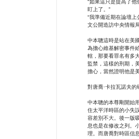
“如果這只是提高了
盯上了。”
“我準備近期在論壇上
文公開造訪中央情報局
中本聰這時是站在美
為擔心維基解密事件
轄，那要看罪名有多大。
監禁，這樣的刑期，
擔心，當然證明他是
對唐喬·卡拉瓦諾夫
中本聰的本尊剛開始
住太平洋時區的小失誤
容差別不大。後一版
息也是在修改之列。
理。而唐喬對時區信