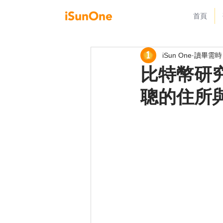
首頁
iSun One
讀畢需時 
比特幣研
聰的住所