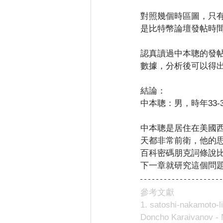
對照幾個時區圖，只
是比特幣論壇發帖時
認真讀過中本聰的發
數據，分析後可以得
結論：
中本聰：男，時年33
中本聰是居住在美國
天都非常前衛，他的
百科密碼朋克詞條說
下一章就研究這個問
參考文獻
1. satoshi-nakamoto-l
Doncho Karaivanov - 