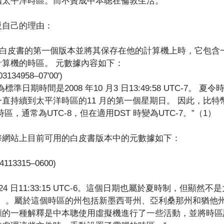
國太平洋時區。而不贊成中本聰在倫敦生活。
駁自己的理由：
幣白皮書的第一個版本並將其保存在他的計算機上時，它包含
算機的時區。 元數據內容如下：
34958–07'00')
日期時間是2008 年10 月3 日13:49:58 UTC-7。 夏令時(
直持續到太平洋時區的11 月的第一個星期日。 因此，比特
區，通常為UTC-8，但在適用DST 時變為UTC-7。”（1）
幣網站上目前可用的白皮書版本中的元數據如下：
13315–0600)
 月24 日11:33:15 UTC-6。這個日期也屬於夏時制，但顯然
T）。屬於這個時區的州包括新墨西哥州、亞利桑那州和猶他
顯的一種解釋是中本聰使用虛擬機進行了一些活動，並將時區