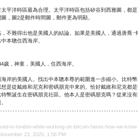
有太平洋時區最為合理。太平洋時區包括矽谷到西雅圖，都是
間圖，圖2是郵件時間圖，郵件更為明顯。
帖，不難得出他是美國人的結論。如果是美國人，通過唐喬·
出中本聰住西海岸。
-34歲，神童，美國人，住西海岸。
西海岸的美國人。找出中本聰本尊的範圍進一步縮小。比特幣
思想是從戴維和尼克和密碼朋克中來的。恰好戴維和尼克都是
比特幣誕生在密碼朋克社區。他本人是密碼朋克嗎？從來沒有
題。
ived-in-london-while-working-on-bitcoin-heres-how-we-know
November 23, 2020, 1:56 PM