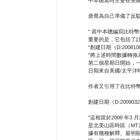
中本聰當時主要在美
唐喬為自己準備了反
“ 當中本聰編寫比特
重要的是，它包括了計
“創建日期（D:200810031
“將上述時間數據轉換為標準
第二個星期日開始，一
日期來自美國/太平洋時
作者又引用了在比特
創建日期（D:200903241
“這相當於2009 年3
是北美山區時區（M
據有幾種解釋。最明