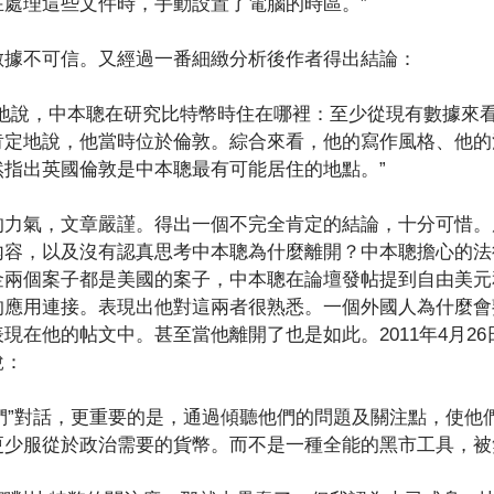
在處理這些文件時，手動設置了電腦的時區。”
數據不可信。又經過一番細緻分析後作者得出結論：
定地說，中本聰在研究比特幣時住在哪裡：至少從現有數據來
肯定地說，他當時位於倫敦。綜合來看，他的寫作風格、他的
然指出英國倫敦是中本聰最有可能居住的地點。”
的力氣，文章嚴謹。得出一個不完全肯定的結論，十分可惜。
內容，以及沒有認真思考中本聰為什麼離開？中本聰擔心的法
金兩個案子都是美國的案子，中本聰在論壇發帖提到自由美元
的應用連接。表現出他對這兩者很熟悉。一個外國人為什麼會
現在他的帖文中。甚至當他離開了也是如此。2011年4月2
說：
接與“他們”對話，更重要的是，通過傾聽他們的問題及關注點，使
更少服從於政治需要的貨幣。而不是一種全能的黑市工具，被