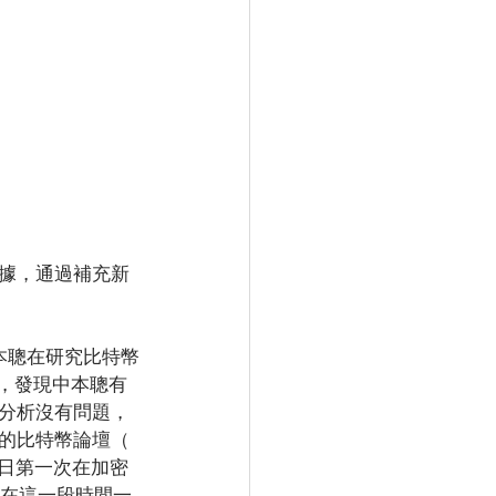
據，通過補充新
“中本聰在研究比特幣
，發現中本聰有
分析沒有問題，
的比特幣論壇（ 
31 日第一次在加密
。在這一段時間一