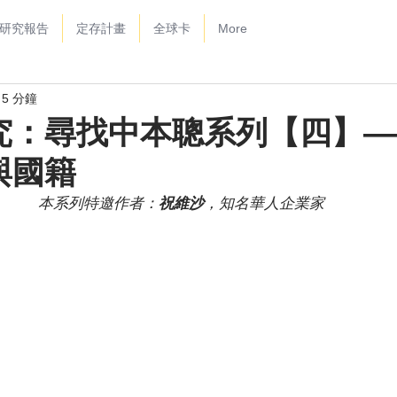
研究報告
定存計畫
全球卡
More
5 分鐘
究：尋找中本聰系列【四】—
與國籍
本系列特邀作者：
祝維沙
，知名華人企業家