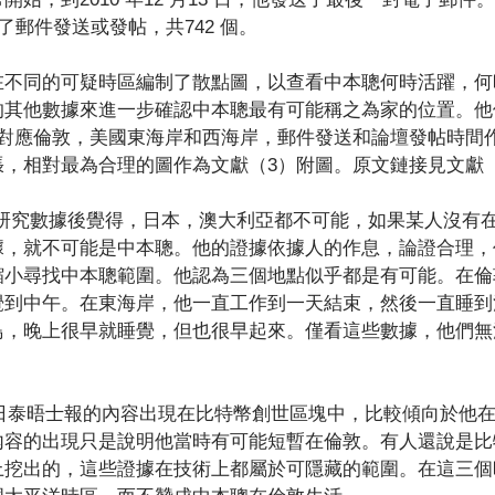
了郵件發送或發帖，共742 個。
在不同的可疑時區編制了散點圖，以查看中本聰何時活躍，何
的其他數據來進一步確認中本聰最有可能稱之為家的位置。他
是對應倫敦，美國東海岸和西海岸，郵件發送和論壇發帖時間
，相對最為合理的圖作為文獻（3）附圖。原文鏈接見文獻
夫研究數據後覺得，日本，澳大利亞都不可能，如果某人沒有
據，就不可能是中本聰。他的證據依據人的作息，論證合理，
縮小尋找中本聰範圍。他認為三個地點似乎都是有可能。在倫
覺到中午。在東海岸，他一直工作到一天結束，然後一直睡到
鳥，晚上很早就睡覺，但也很早起來。僅看這些數據，他們無
月3日泰晤士報的內容出現在比特幣創世區塊中，比較傾向於他
內容的出現只是說明他當時有可能短暫在倫敦。有人還說是比
上挖出的，這些證據在技術上都屬於可隱藏的範圍。在這三個