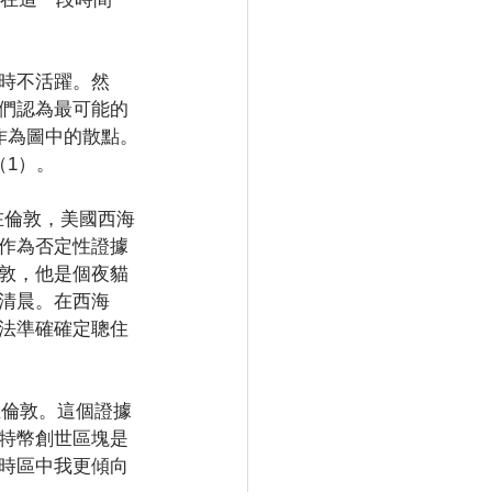
時不活躍。然
們認為最可能的
作為圖中的散點。
（1）。
在倫敦，美國西海
作為否定性證據
敦，他是個夜貓
清晨。在西海
法準確確定聰住
在倫敦。這個證據
特幣創世區塊是
時區中我更傾向