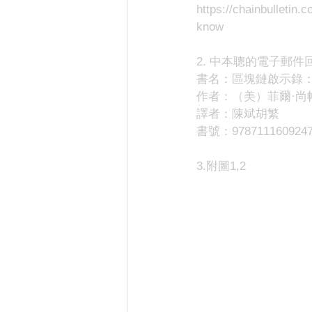
https://chainbulletin
know
2. 中本聰的電子郵件
書名：區塊鏈啟示錄
作者：（美）菲爾·尚帕涅（
譯者：陳斌胡繁
書號：978711160924
3.附圖1,2