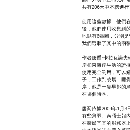
共有206天中本聰進行
使用這些數據，他們
後，他們使用收集到
地點有6張圖，分別
我們選取了其中的兩張
作者唐喬·卡拉瓦諾
岸和東海岸生活的證
使用完全夠用，可以
子，工作到凌晨，睡
岸，他是一隻早起的
在哪個時區。
唐喬依據2009年1
有些薄弱。泰晤士報
在赫爾辛基的服務器