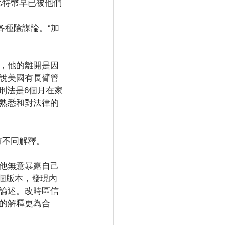
比特幣早已被他們
各種陰謀論。“加
，他的離開是因
說美國有長臂管
）刑法是6個月在家
熟悉和對法律的
有不同解釋。
他無意暴露自己
兩個版本，發現內
論述。改時區信
的解釋更為合