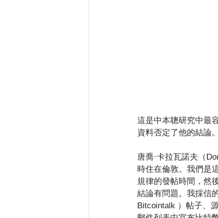
這是中本聰研究中最
資料否定了他的結論
唐喬·卡拉瓦諾夫（Don
時住在倫敦。我們是這
規律的發帖時間，然
結論有問題。我採信
Bitcointalk ）帖
郵件列表中宣布比特幣開