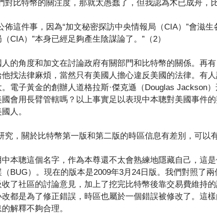
他們對比特幣的關注度，那就太愚蠢了，但我認為木已成舟，
公佈這件事，因為“加文秘密探訪中央情報局（CIA）”會滋生
（CIA）”本身已經足夠產生陰謀論了。”（2）
國人的角度和加文在討論政府有關部門和比特幣的關係。再有
給他找法律麻煩，當然只有美國人擔心違反美國的法律。有人
電子黃金的創辦人道格拉斯·傑克遜（Douglas Jackson
美國會用長臂管轄嗎？以上事實足以表現中本聰對美國事件的
美國人。
的研究，關於比特幣第一版和第二版的時區信息有差別，可以
用中本聰這個名字，作為本尊還不太會熟練地隱藏自己，這是
（BUG）。現在的版本是2009年3月24日版。我們對照了
吸收了社區的討論意見，加上了挖完比特幣後靠交易費維持的
小改都是為了修正錯誤，時區也屬於一個錯誤被修改了。這樣
息的解釋不夠合理。