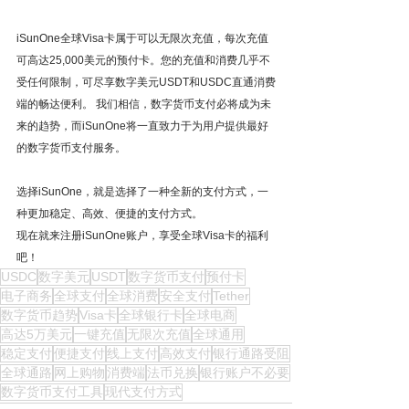
iSunOne全球Visa卡属于可以无限次充值，每次充值
可高达25,000美元的预付卡。您的充值和消费几乎不
受任何限制，可尽享数字美元USDT和USDC直通消费
端的畅达便利。 我们相信，数字货币支付必将成为未
来的趋势，而iSunOne将一直致力于为用户提供最好
的数字货币支付服务。
选择iSunOne，就是选择了一种全新的支付方式，一
种更加稳定、高效、便捷的支付方式。
现在就来注册iSunOne账户，享受全球Visa卡的福利
吧！
USDC
数字美元
USDT
数字货币支付
预付卡
电子商务
全球支付
全球消费
安全支付
Tether
数字货币趋势
Visa卡
全球银行卡
全球电商
高达5万美元
一键充值
无限次充值
全球通用
稳定支付
便捷支付
线上支付
高效支付
银行通路受阻
全球通路
网上购物
消费端
法币兑换
银行账户不必要
数字货币支付工具
现代支付方式